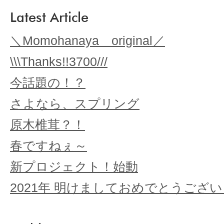
Latest Article
＼Momohanaya original／
\\\Thanks!!3700///
今話題の！？
さよなら、スプリング
原木椎茸？！
春ですねぇ～
新プロジェクト！始動
2021年 明けましておめでとうござ