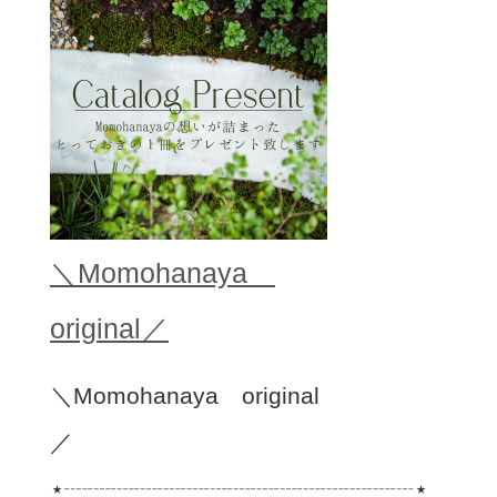
＼Momohanaya
original／
＼Momohanaya original
／
⋆┈┈┈┈┈┈┈┈┈┈┈┈┈┈┈⋆