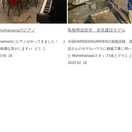
mohanayaのピアノ
島根県益田市 岩見建設モデル
owroomにピアノがやってきました！ と
今回GARDENSGARDENの加盟店様、
綺麗な音がします♪♪ ピ […]
設さんのモデルハウスに植栽工事に伺い
0 05. 16
た Momohanayaスタッフ5名とグラ […]
2020 02. 16