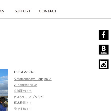
Latest Article
＼Momohanaya original／
\\\Thanks!!3700///
今話題の！？
さよなら、スプリング
原木椎茸？！
春ですねぇ～