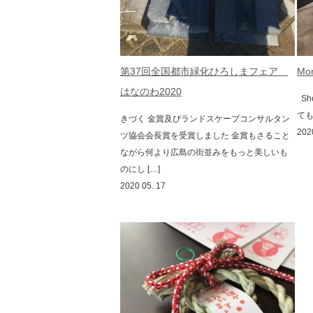
第37回全国都市緑化ひろしまフェア
Mo
はなのわ2020
Sh
ても
きづく 金賞及びランドスケープコンサルタン
202
ツ協会会長賞を受賞しました 金賞もさること
ながら何より広島の街並みをもっと美しいも
のにし […]
2020 05. 17