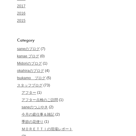
2017
2016
2015
Category
saneのブログ
(7)
kanae ブログ
(0)
Midoriのブログ
(1)
okahiraのブログ
(4)
tsukamo ブログ
(5)
スタッフブログ
(73)
アフター
(1)
アフター点検のご訪問
(1)
saneのつぶやき
(2)
今月の庭仕事＆雑記
(2)
季節の花便り
(1)
ＭＯＲＥＴＴＩの現場レポート