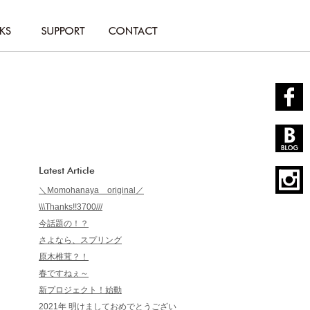
Latest Article
＼Momohanaya original／
\\\Thanks!!3700///
今話題の！？
さよなら、スプリング
原木椎茸？！
春ですねぇ～
新プロジェクト！始動
2021年 明けましておめでとうござい