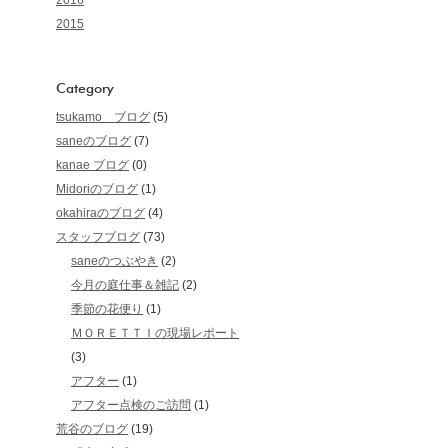
2016
2015
Category
tsukamo ブログ
(5)
saneのブログ
(7)
kanae ブログ
(0)
Midoriのブログ
(1)
okahiraのブログ
(4)
スタッフブログ
(73)
saneのつぶやき
(2)
今月の庭仕事＆雑記
(2)
季節の花便り
(1)
ＭＯＲＥＴＴＩの現場レポート
(3)
アフター
(1)
アフター点検のご訪問
(1)
荒谷のブログ
(19)