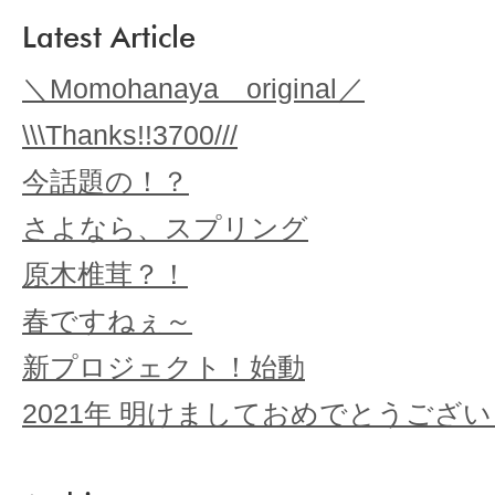
Latest Article
＼Momohanaya original／
\\\Thanks!!3700///
今話題の！？
さよなら、スプリング
原木椎茸？！
春ですねぇ～
新プロジェクト！始動
2021年 明けましておめでとうござ