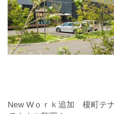
New Wｏｒｋ追加 榎町テ