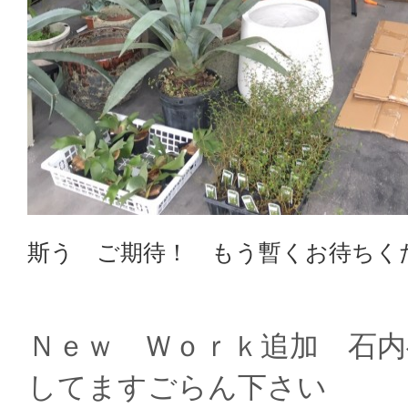
斯う ご期待！ もう暫くお待ちく
Ｎｅｗ Ｗｏｒｋ追加 石
してますごらん下さい