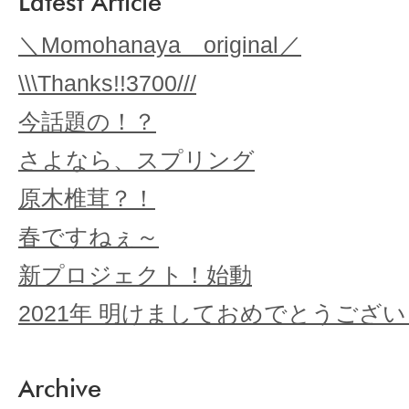
Latest Article
＼Momohanaya original／
\\\Thanks!!3700///
今話題の！？
さよなら、スプリング
原木椎茸？！
春ですねぇ～
新プロジェクト！始動
2021年 明けましておめでとうござ
Archive