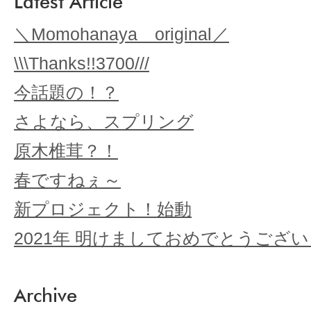
Latest Article
＼Momohanaya original／
\\\Thanks!!3700///
今話題の！？
さよなら、スプリング
原木椎茸？！
春ですねぇ～
新プロジェクト！始動
2021年 明けましておめでとうござ
Archive