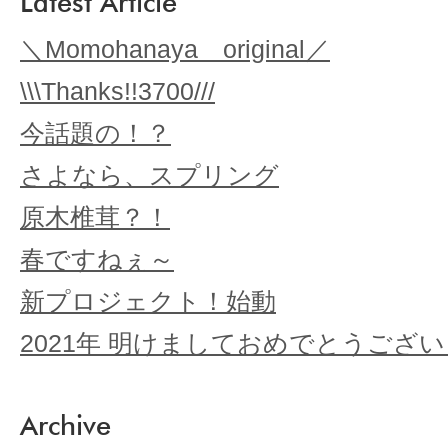
Latest Article
＼Momohanaya original／
\\\Thanks!!3700///
今話題の！？
さよなら、スプリング
原木椎茸？！
春ですねぇ～
新プロジェクト！始動
2021年 明けましておめでとうござ
Archive