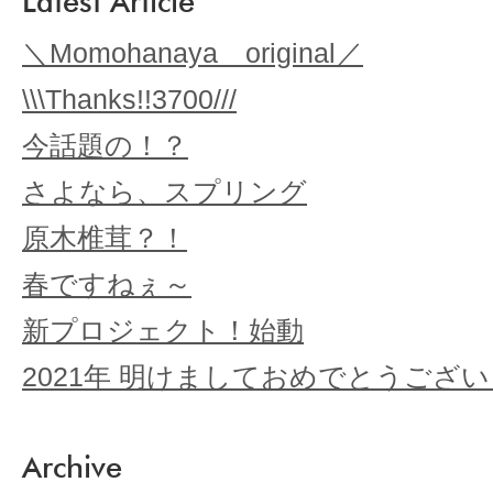
Latest Article
＼Momohanaya original／
\\\Thanks!!3700///
今話題の！？
さよなら、スプリング
原木椎茸？！
春ですねぇ～
新プロジェクト！始動
2021年 明けましておめでとうござ
Archive