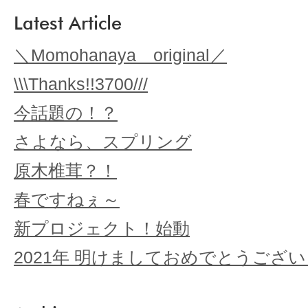
Latest Article
＼Momohanaya original／
\\\Thanks!!3700///
今話題の！？
さよなら、スプリング
原木椎茸？！
春ですねぇ～
新プロジェクト！始動
2021年 明けましておめでとうござ