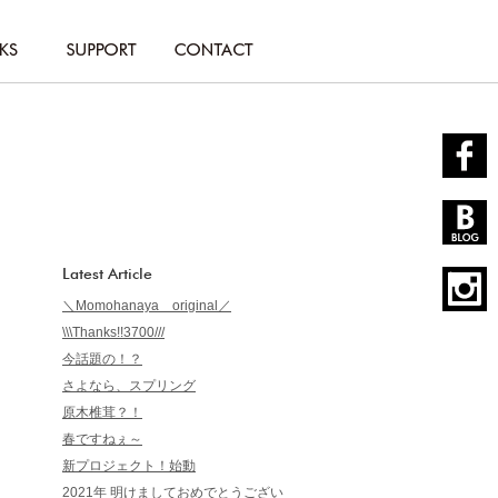
Latest Article
＼Momohanaya original／
\\\Thanks!!3700///
今話題の！？
さよなら、スプリング
原木椎茸？！
春ですねぇ～
新プロジェクト！始動
2021年 明けましておめでとうござい