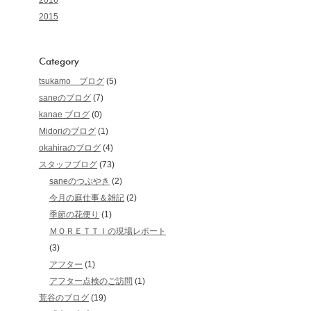
2016
2015
Category
tsukamo ブログ
(5)
saneのブログ
(7)
kanae ブログ
(0)
Midoriのブログ
(1)
okahiraのブログ
(4)
スタッフブログ
(73)
saneのつぶやき
(2)
今月の庭仕事＆雑記
(2)
季節の花便り
(1)
ＭＯＲＥＴＴＩの現場レポート
(3)
アフター
(1)
アフター点検のご訪問
(1)
荒谷のブログ
(19)