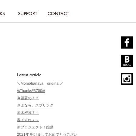
Latest Article
＼Momohanaya original／
\\\Thanks!!3700///
今話題の！？
さよなら、スプリング
原木椎茸？！
春ですねぇ～
新プロジェクト！始動
2021年 明けましておめでとうござい