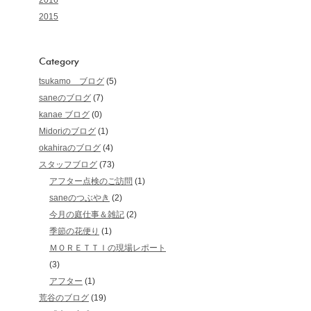
2016
2015
Category
tsukamo ブログ
(5)
saneのブログ
(7)
kanae ブログ
(0)
Midoriのブログ
(1)
okahiraのブログ
(4)
スタッフブログ
(73)
アフター点検のご訪問
(1)
saneのつぶやき
(2)
今月の庭仕事＆雑記
(2)
季節の花便り
(1)
ＭＯＲＥＴＴＩの現場レポート
(3)
アフター
(1)
荒谷のブログ
(19)