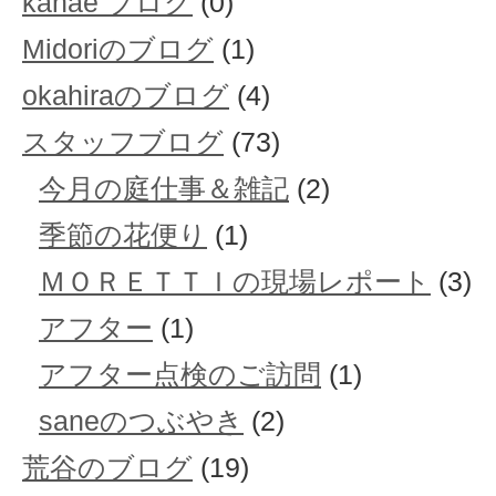
kanae ブログ
(0)
Midoriのブログ
(1)
okahiraのブログ
(4)
スタッフブログ
(73)
今月の庭仕事＆雑記
(2)
季節の花便り
(1)
ＭＯＲＥＴＴＩの現場レポート
(3)
アフター
(1)
アフター点検のご訪問
(1)
saneのつぶやき
(2)
荒谷のブログ
(19)