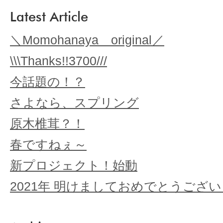
Latest Article
＼Momohanaya original／
\\\Thanks!!3700///
今話題の！？
さよなら、スプリング
原木椎茸？！
春ですねぇ～
新プロジェクト！始動
2021年 明けましておめでとうござ