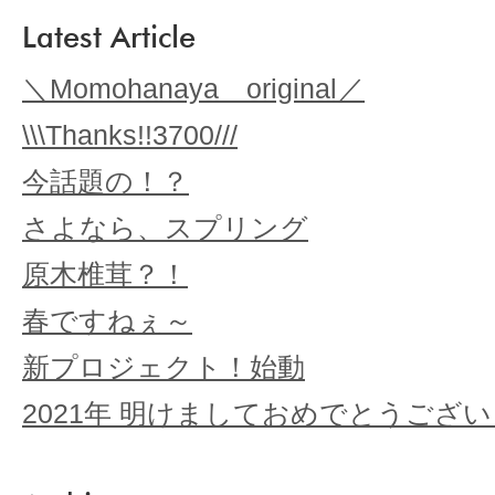
Latest Article
＼Momohanaya original／
\\\Thanks!!3700///
今話題の！？
さよなら、スプリング
原木椎茸？！
春ですねぇ～
新プロジェクト！始動
2021年 明けましておめでとうござ