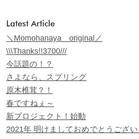
Latest Article
＼Momohanaya original／
\\\Thanks!!3700///
今話題の！？
さよなら、スプリング
原木椎茸？！
春ですねぇ～
新プロジェクト！始動
2021年 明けましておめでとうござ