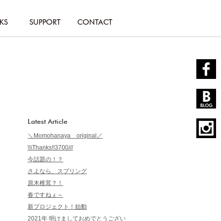
Latest Article
＼Momohanaya original／
\\\Thanks!!3700///
今話題の！？
さよなら、スプリング
原木椎茸？！
春ですねぇ～
新プロジェクト！始動
2021年 明けましておめでとうござい