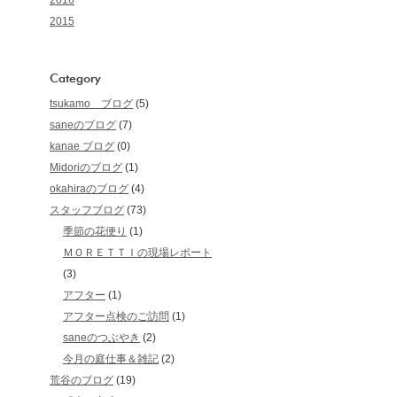
2016
2015
Category
tsukamo ブログ
(5)
saneのブログ
(7)
kanae ブログ
(0)
Midoriのブログ
(1)
okahiraのブログ
(4)
スタッフブログ
(73)
季節の花便り
(1)
ＭＯＲＥＴＴＩの現場レポート
(3)
アフター
(1)
アフター点検のご訪問
(1)
saneのつぶやき
(2)
今月の庭仕事＆雑記
(2)
荒谷のブログ
(19)