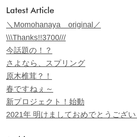
Latest Article
＼Momohanaya original／
\\\Thanks!!3700///
今話題の！？
さよなら、スプリング
原木椎茸？！
春ですねぇ～
新プロジェクト！始動
2021年 明けましておめでとうござ