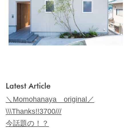
Latest Article
＼Momohanaya original／
\\\Thanks!!3700///
今話題の！？