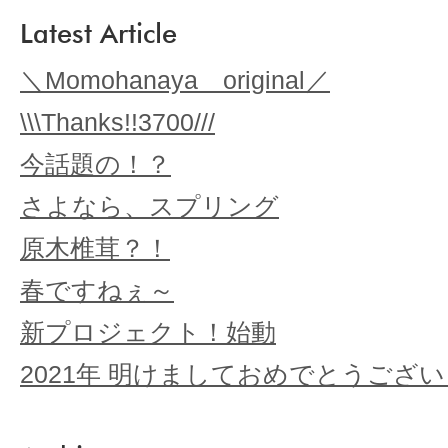
Latest Article
＼Momohanaya original／
\\\Thanks!!3700///
今話題の！？
さよなら、スプリング
原木椎茸？！
春ですねぇ～
新プロジェクト！始動
2021年 明けましておめでとうござ