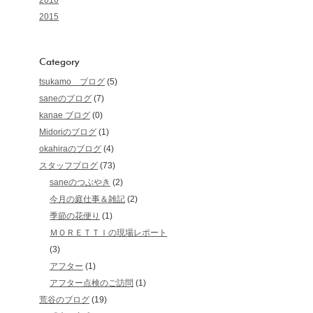
2016
2015
Category
tsukamo ブログ
(5)
saneのブログ
(7)
kanae ブログ
(0)
Midoriのブログ
(1)
okahiraのブログ
(4)
スタッフブログ
(73)
saneのつぶやき
(2)
今月の庭仕事＆雑記
(2)
季節の花便り
(1)
ＭＯＲＥＴＴＩの現場レポート
(3)
アフター
(1)
アフター点検のご訪問
(1)
荒谷のブログ
(19)