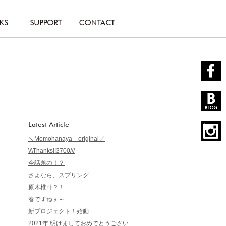
Latest Article
＼Momohanaya original／
\\\Thanks!!3700///
今話題の！？
さよなら、スプリング
原木椎茸？！
春ですねぇ～
新プロジェクト！始動
2021年 明けましておめでとうござい