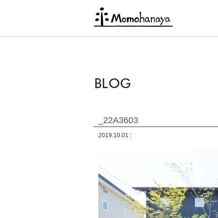
_22A3603
2019.10.01 :