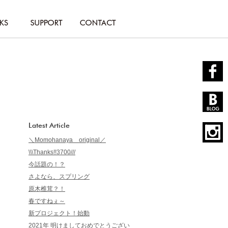
Latest Article
＼Momohanaya original／
\\\Thanks!!3700///
今話題の！？
さよなら、スプリング
原木椎茸？！
春ですねぇ～
新プロジェクト！始動
2021年 明けましておめでとうござい