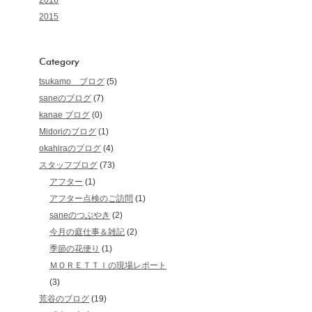
2016
2015
Category
tsukamo ブログ
(5)
saneのブログ
(7)
kanae ブログ
(0)
Midoriのブログ
(1)
okahiraのブログ
(4)
スタッフブログ
(73)
アフター
(1)
アフター点検のご訪問
(1)
saneのつぶやき
(2)
今月の庭仕事＆雑記
(2)
季節の花便り
(1)
ＭＯＲＥＴＴＩの現場レポート
(3)
荒谷のブログ
(19)