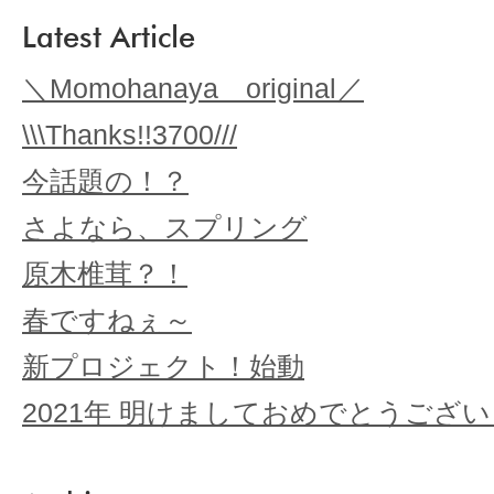
Latest Article
＼Momohanaya original／
\\\Thanks!!3700///
今話題の！？
さよなら、スプリング
原木椎茸？！
春ですねぇ～
新プロジェクト！始動
2021年 明けましておめでとうござ