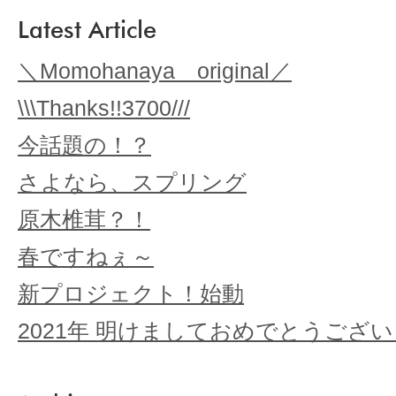
Latest Article
＼Momohanaya original／
\\\Thanks!!3700///
今話題の！？
さよなら、スプリング
原木椎茸？！
春ですねぇ～
新プロジェクト！始動
2021年 明けましておめでとうござ