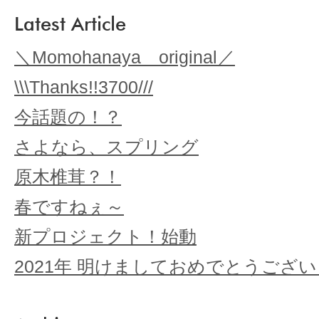
Latest Article
＼Momohanaya original／
\\\Thanks!!3700///
今話題の！？
さよなら、スプリング
原木椎茸？！
春ですねぇ～
新プロジェクト！始動
2021年 明けましておめでとうござ