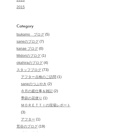
2016
2015
Category
tsukamo ブログ
(5)
saneのブログ
(7)
kanae ブログ
(0)
Midoriのブログ
(1)
okahiraのブログ
(4)
スタッフブログ
(73)
アフター点検のご訪問
(1)
saneのつぶやき
(2)
今月の庭仕事＆雑記
(2)
季節の花便り
(1)
ＭＯＲＥＴＴＩの現場レポート
(3)
アフター
(1)
荒谷のブログ
(19)