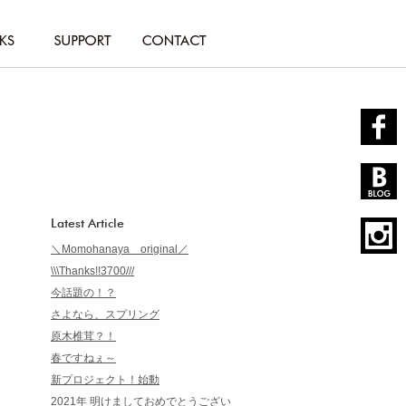
Latest Article
＼Momohanaya original／
\\\Thanks!!3700///
今話題の！？
さよなら、スプリング
原木椎茸？！
春ですねぇ～
新プロジェクト！始動
2021年 明けましておめでとうござい