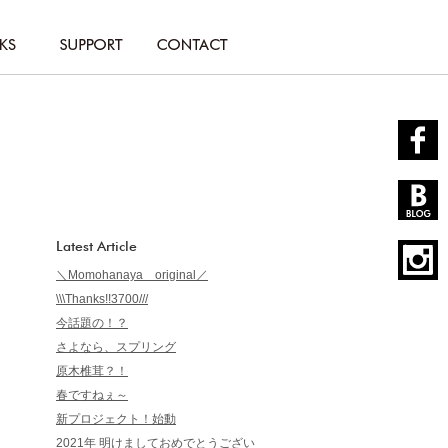
Latest Article
＼Momohanaya original／
\\\Thanks!!3700///
今話題の！？
さよなら、スプリング
原木椎茸？！
春ですねぇ～
新プロジェクト！始動
2021年 明けましておめでとうござい