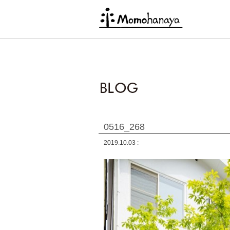
0516_268
2019.10.03 :