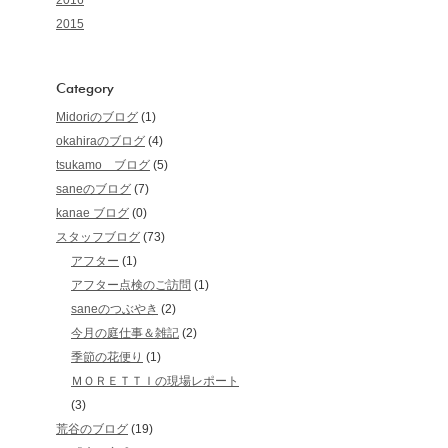
2016
2015
Category
Midoriのブログ
(1)
okahiraのブログ
(4)
tsukamo ブログ
(5)
saneのブログ
(7)
kanae ブログ
(0)
スタッフブログ
(73)
アフター
(1)
アフター点検のご訪問
(1)
saneのつぶやき
(2)
今月の庭仕事＆雑記
(2)
季節の花便り
(1)
ＭＯＲＥＴＴＩの現場レポート
(3)
荒谷のブログ
(19)