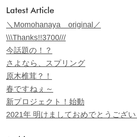
Latest Article
＼Momohanaya original／
\\\Thanks!!3700///
今話題の！？
さよなら、スプリング
原木椎茸？！
春ですねぇ～
新プロジェクト！始動
2021年 明けましておめでとうござ