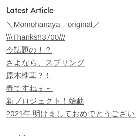
Latest Article
＼Momohanaya original／
\\\Thanks!!3700///
今話題の！？
さよなら、スプリング
原木椎茸？！
春ですねぇ～
新プロジェクト！始動
2021年 明けましておめでとうござ