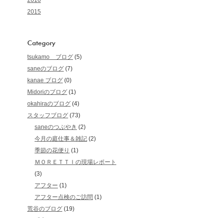
2016
2015
Category
tsukamo ブログ
(5)
saneのブログ
(7)
kanae ブログ
(0)
Midoriのブログ
(1)
okahiraのブログ
(4)
スタッフブログ
(73)
saneのつぶやき
(2)
今月の庭仕事＆雑記
(2)
季節の花便り
(1)
ＭＯＲＥＴＴＩの現場レポート
(3)
アフター
(1)
アフター点検のご訪問
(1)
荒谷のブログ
(19)