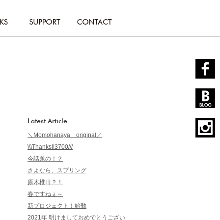
Latest Article
＼Momohanaya original／
\\\Thanks!!3700///
今話題の！？
さよなら、スプリング
原木椎茸？！
春ですねぇ～
新プロジェクト！始動
2021年 明けましておめでとうござい