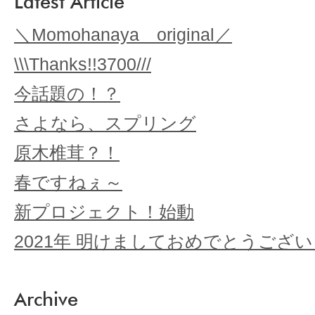
Latest Article
＼Momohanaya original／
\\\Thanks!!3700///
今話題の！？
さよなら、スプリング
原木椎茸？！
春ですねぇ～
新プロジェクト！始動
2021年 明けましておめでとうござ
Archive