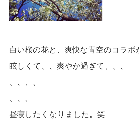
白い桜の花と、爽快な青空のコラボ
眩しくて、、爽やか過ぎて、、、
、、、、
、、、
昼寝したくなりました。笑