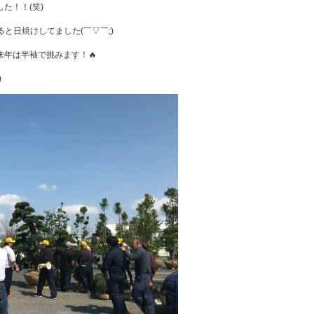
た！！(笑)
と日焼けしてました(￣▽￣;)
年は半袖で挑みます！🔥
)