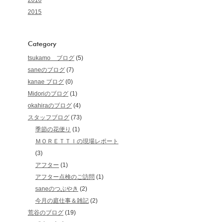
2016
2015
Category
tsukamo ブログ
(5)
saneのブログ
(7)
kanae ブログ
(0)
Midoriのブログ
(1)
okahiraのブログ
(4)
スタッフブログ
(73)
季節の花便り
(1)
ＭＯＲＥＴＴＩの現場レポート
(3)
アフター
(1)
アフター点検のご訪問
(1)
saneのつぶやき
(2)
今月の庭仕事＆雑記
(2)
荒谷のブログ
(19)