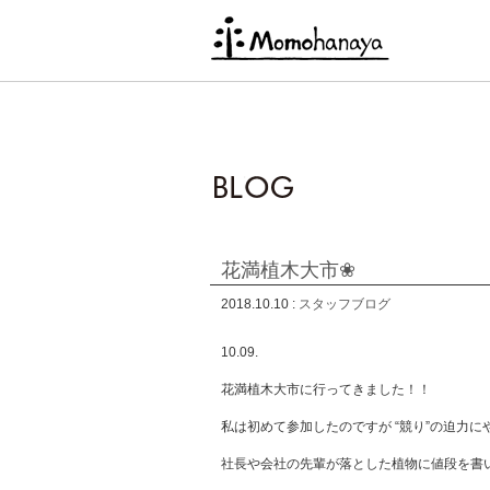
花満植木大市❀
2018.10.10 :
スタッフブログ
10.09.
花満植木大市に行ってきました！！
私は初めて参加したのですが “競り”の迫力
社長や会社の先輩が落とした植物に値段を書