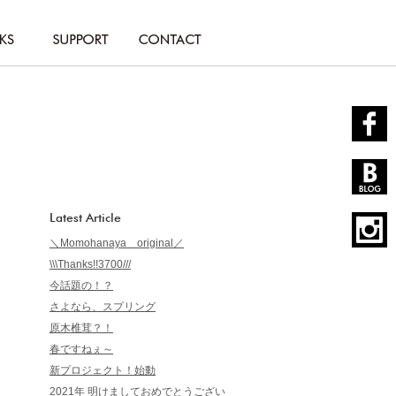
Latest Article
＼Momohanaya original／
\\\Thanks!!3700///
今話題の！？
さよなら、スプリング
原木椎茸？！
春ですねぇ～
新プロジェクト！始動
2021年 明けましておめでとうござい