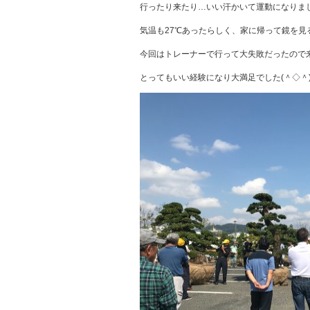
行ったり来たり…いい汗かいて運動になりまし
気温も27℃あったらしく、家に帰って鏡を見る
今回はトレーナーで行って大失敗だったので来
とってもいい経験になり大満足でした(＾◇＾