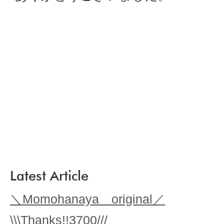
Latest Article
＼Momohanaya original／
\\\Thanks!!3700///