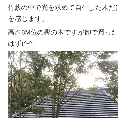
竹藪の中で光を求めて自生した木だ
を感じます、
高さ8M位の樫の木ですが卸で買った
はず(^-^;