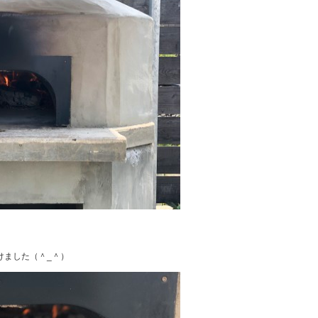
けました（＾_＾）