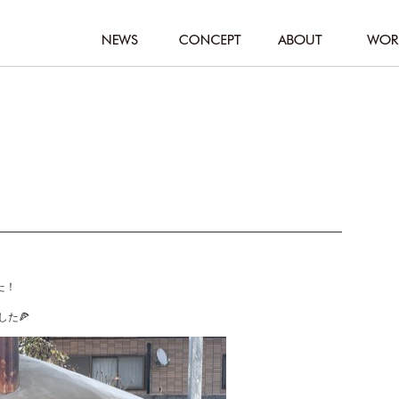
た！
した🍕