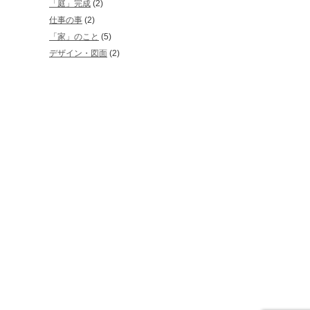
「庭」完成
(2)
仕事の事
(2)
「家」のこと
(5)
デザイン・図面
(2)