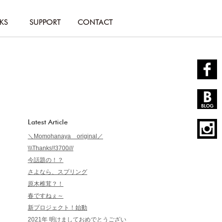
Latest Article
＼Momohanaya original／
\\\Thanks!!3700///
今話題の！？
さよなら、スプリング
原木椎茸？！
春ですねぇ～
新プロジェクト！始動
2021年 明けましておめでとうござい