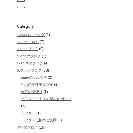
2016
2015
Category
tsukamo ブログ
(5)
saneのブログ
(7)
kanae ブログ
(0)
Midoriのブログ
(1)
okahiraのブログ
(4)
スタッフブログ
(73)
saneのつぶやき
(2)
今月の庭仕事＆雑記
(2)
季節の花便り
(1)
ＭＯＲＥＴＴＩの現場レポート
(3)
アフター
(1)
アフター点検のご訪問
(1)
荒谷のブログ
(19)