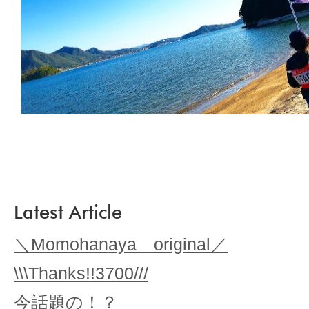
Latest Article
＼Momohanaya original／
\\\Thanks!!3700///
今話題の！？