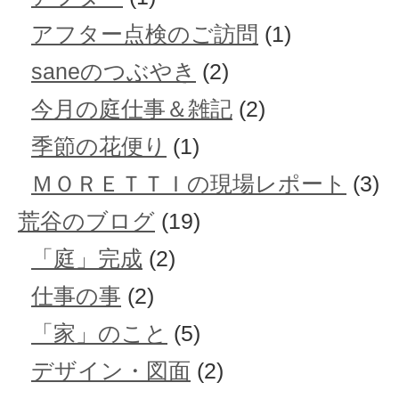
アフター点検のご訪問
(1)
saneのつぶやき
(2)
今月の庭仕事＆雑記
(2)
季節の花便り
(1)
ＭＯＲＥＴＴＩの現場レポート
(3)
荒谷のブログ
(19)
「庭」完成
(2)
仕事の事
(2)
「家」のこと
(5)
デザイン・図面
(2)