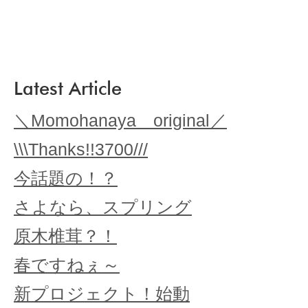
Latest Article
＼Momohanaya original／
\\\Thanks!!3700///
今話題の！？
さよなら、スプリング
原木椎茸？！
春ですねぇ～
新プロジェクト！始動