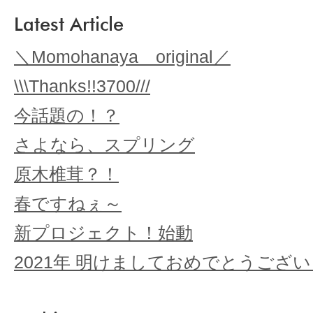
Latest Article
＼Momohanaya original／
\\\Thanks!!3700///
今話題の！？
さよなら、スプリング
原木椎茸？！
春ですねぇ～
新プロジェクト！始動
2021年 明けましておめでとうござ