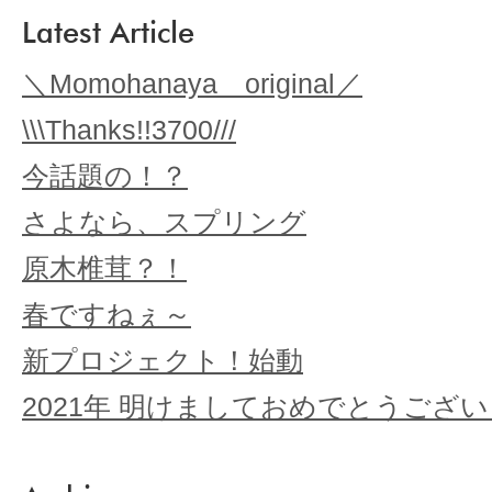
Latest Article
＼Momohanaya original／
\\\Thanks!!3700///
今話題の！？
さよなら、スプリング
原木椎茸？！
春ですねぇ～
新プロジェクト！始動
2021年 明けましておめでとうござ